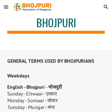
Skip to main content
Skip to navigation
BHOJPURI
GENERAL TERMS USED BY BHOJPURIANS
Weekdays
English - Bhojpuri
-
भोजपुरी
Sunday - Eitwaar
-
एतवार
Monday
-
Somaar
-
सोमार
Tuesday
-
Mungar
-
मंगर