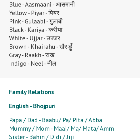
Blue - Aasmaani - आसमानी
Yellow - Piyar - पियर
Pink - Gulaabi - गुलाबी
Black - Kariya - करीया
White - Ujjar - उज्जर
Brown - Khairahu - खैरःहुँ
Gray - Raakh - राख
Indigo - Neel - नील
Family Relations
English - Bhojpuri
Papa / Dad - Baabu/ Pa/ Pita / Abba
Mummy / Mom - Maai/ Ma/ Mata/ Ammi
Sister - Bahin / Didi / Jiji